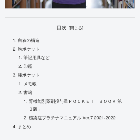
目次
白衣の構造
胸ポケット
筆記用具など
印鑑
腰ポケット
メモ帳
書籍
腎機能別薬剤投与量ＰＯＣＫＥＴ ＢＯＯＫ 第
３版」
感染症プラチナマニュアル Ver.7 2021-2022
まとめ