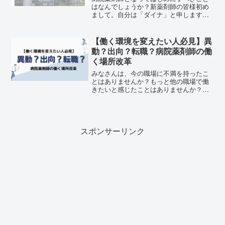
はなんでしょうか？新薬剤師の皆様初め
まして。自分は「ダイナ」と申します。
普段は病院薬剤師として勤務するかたわ
ら、ブログやSNSで新人・若手薬剤師向
けに情報発信をしています。これから病
【働く環境を変えたい人必見】異
院薬剤師になるにあたり...
動？出向？転職？病院薬剤師の働
く場所改革
みなさんは、今の職場に不満を持ったこ
とはありませんか？もっと他の職場で働
きたいと感じたことはありませんか？中
には、「ここ以外で働くことなんて無
理」「転職してもよくなる保証はない」
と考えている方もいるのではないでしょ
うか。しかしそれはもったい...
スポンサーリンク