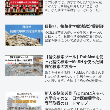
この記事では、おすすめしたい抗がん剤
にかんする書籍を紹介したいと思いま
す。がん病棟で業務することになった。
抗がん剤の鑑査が難しい。がん専門薬剤
師を目指したい。病院実習でがん病棟に
行くことになった。このような先生や学
生さんのお役に立てれば幸い...
目指せ、抗菌化学療法認定薬剤師
今回は抗菌薬の使い方を学習する一つの
目標として、抗菌化学療法認定薬剤師の
認定を取得について紹介させていただき
ます。トリケラ君抗菌薬の認定？どんな
認定なの？ダイナ抗菌化学療法認定薬剤
師は、日本化学療法学会が認定する薬剤
師の認定の一つです。化学...
【論文検索ツール】PubMedを使
った論文検索〜MeSHを使った網
羅的検索の方法〜
論文を検索する時「PubMedでの論文の探
しかたがわからない」と思う先生方も多
いと思います。今回は「PubMedを使った
論文の検索方法」を紹介します。PubMed
はGoogleなどと同様に調べたいキーワー
ドを入力して検索することができます。
新人薬剤師必見「はじめに入るべ
その際に「MeSH」の使い方をマスター
き学会その２」日本医療薬学会、
することで、網羅的な論文検索や絞り込
専門取得のロードマップ
みが可能になります。コツをしっかり押
さえて臨床、研究に活かしましょう。
病院薬剤師となってはじめにすべきこと